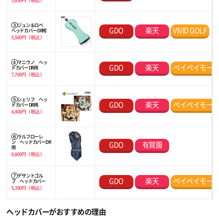
3,630円（税込）
③ ジュン＆ロペ
GDO
楽天
VIVID GOLF
ヘッドカバー DR用
5,500円（税込）
④ マニウノ ヘッ
GDO
楽天
ペイペイモー
ドカバー DR用
7,700円（税込）
⑤ シェリフ ヘッ
GDO
楽天
ペイペイモー
ドカバー DR用
4,400円（税込）
⑥ ラルフローレ
ン ヘッドカバー DR
GDO
有賀園
用
8,800円（税込）
⑦ デサントゴル
GDO
楽天
ペイペイモー
フ ヘッドカバー
5,390円（税込）
ヘッドカバーがおすすめの理由