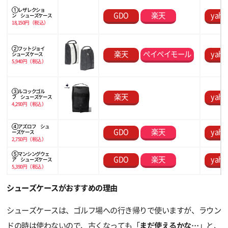
① レザレクショ
GDO
楽天
yaho
ン シューズケース
18,150円（税込）
② フットジョイ
楽天
ペイペイモール
yaho
シューズケース
5,940円（税込）
③ ルコックゴル
楽天
yaho
フ シューズケース
4,290円（税込）
④ アズロフ シュ
GDO
楽天
yaho
ーズケース
2,750円（税込）
⑤ マンシングウェ
GDO
楽天
yaho
ア シューズケース
5,390円（税込）
シューズケースがおすすめの理由
シューズケースは、ゴルフ場への行き帰りで使いますが、ラウン
ドの時は使わないので、古くなっても「
まだ使えるかな…
」と、