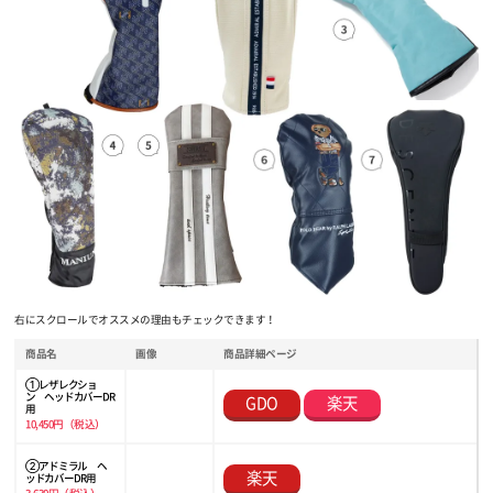
右にスクロールでオススメの理由もチェックできます！
商品名
画像
商品詳細ページ
① レザレクショ
ン ヘッドカバー DR
GDO
楽天
用
10,450円（税込）
② アドミラル ヘ
楽天
ッドカバー DR用