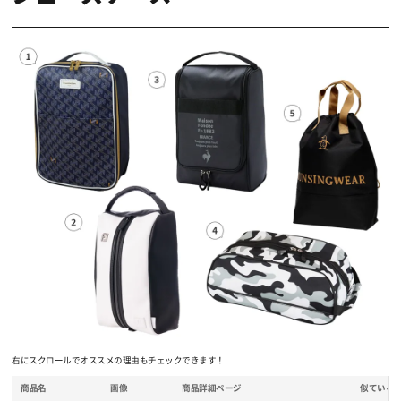
右にスクロールでオススメの理由もチェックできます！
商品名
画像
商品詳細ページ
似ている