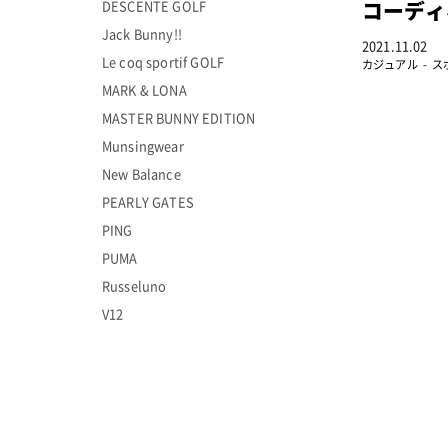
DESCENTE GOLF
コーディ
Jack Bunny!!
2021.11.02
Le coq sportif GOLF
カジュアル
ス
MARK & LONA
MASTER BUNNY EDITION
Munsingwear
New Balance
PEARLY GATES
PING
PUMA
Russeluno
V12