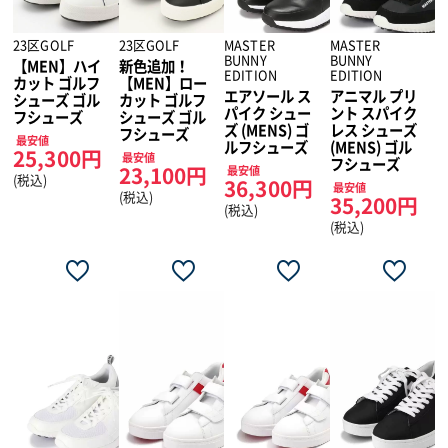
23区GOLF
23区GOLF
MASTER
MASTER
BUNNY
BUNNY
【MEN】ハイ
新色追加！
EDITION
EDITION
カット ゴルフ
【MEN】ロー
エアソール ス
アニマル プリ
シューズ ゴル
カット ゴルフ
パイク シュー
ント スパイク
フシューズ
シューズ ゴル
ズ (MENS) ゴ
レス シューズ
フシューズ
最安値
ルフシューズ
(MENS) ゴル
25,300円
最安値
フシューズ
最安値
23,100円
(税込)
36,300円
最安値
(税込)
35,200円
(税込)
(税込)