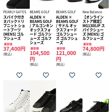
PEARLY GATES
BEAMS GOLF
BEAMS GOLF
New Balance
スパイク付き
ALDEN ×
ALDEN ×
【オンライン
ヌバック×リ
BEAMS GOLF
BEAMS GOLF
ストア限定】
ブニット ショ
/ アルゴンキン
/ サドル オッ
MG1300JP ス
ートブーツ
オックスフォ
クスフォード
パイクシュー
(MENS) ゴル
ード ゴルフシ
ゴルフシュー
ズ (MENS) ゴ
フシューズ
ューズ ゴルフ
ズ ゴルフシュ
ルフシューズ
シューズ
ーズ
最安値
最安値
37,400円
74,800円
最安値
最安値
104,500
121,000
(税込)
(税込)
円
円
(税込)
(税込)