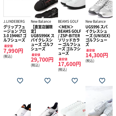
J.LINDEBERG
New Balance
BEAMS GOLF
New Balance
グリップフュ
【直営店舗限
＜MEN＞
UGS996 スパ
ージョン プロ
定】
BEAMS GOLF
イクレスシュ
3.0 194467 ゴ
UGBS996K ス
/ ZSP-BITER
ーズ (UNISEX)
ルフシューズ
パイクレスシ
ソリッドカラ
ゴルフシュー
ューズ ゴルフ
ー ゴルフシュ
ズ
最安値
シューズ
ーズ ゴルフシ
7,990円
最安値
ューズ
14,300円
最安値
(税込)
29,700円
最安値
(税込)
17,600円
(税込)
(税込)